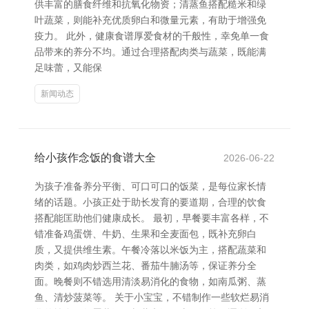
供丰富的膳食纤维和抗氧化物资；清蒸鱼搭配糙米和绿
叶蔬菜，则能补充优质卵白和微量元素，有助于增强免
疫力。 此外，健康食谱厚爱食材的千般性，幸免单一食
品带来的养分不均。通过合理搭配肉类与蔬菜，既能满
足味蕾，又能保
新闻动态
给小孩作念饭的食谱大全
2026-06-22
为孩子准备养分平衡、可口可口的饭菜，是每位家长情
绪的话题。小孩正处于助长发育的要道期，合理的饮食
搭配能匡助他们健康成长。 最初，早餐要丰富各样，不
错准备鸡蛋饼、牛奶、生果和全麦面包，既补充卵白
质，又提供维生素。午餐冷落以米饭为主，搭配蔬菜和
肉类，如鸡肉炒西兰花、番茄牛腩汤等，保证养分全
面。晚餐则不错选用清淡易消化的食物，如南瓜粥、蒸
鱼、清炒菠菜等。 关于小宝宝，不错制作一些软烂易消