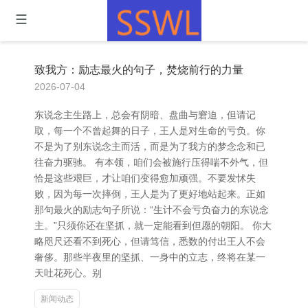
致我方：励志最火的句子，焚烧前行的力量
2026-07-04
东说念主生路上，总会有阴暗、盘曲与窘迫，但请记
取，每一个不曾起舞的日子，王人是对生命的亏负。你
不是为了别东说念主而活，而是为了我方的梦念念和已
往奋力驱驰。 有本领，咱们会被施行压得喘不外气，但
恰是这些艰巨，才让咱们变得愈加顽强。不要发怵失
败，因为每一次摔倒，王人是为了更好地站起来。正如
那句最火的励志句子所说：“生计不会亏负奋力的东说念
主。”只须你还在坚抓，就一定能看到但愿的朝阳。 你大
略咫尺还看不到死心，但请笃信，悉数的付出王人不会
奢侈。那些半夜里的坚抓、一身中的立志，终将在某一
天吐花死心。别
新闻动态