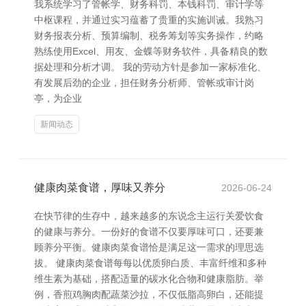
我系统学习了管帐学、财务科罚、本钱科罚、审计学等
中枢课程，并通过实习蕴蓄了贵重的实施训诫。我熟习
财务报表分析、预算编制、税务筹划等实务操作，约略
熟练使用Excel、用友、金蝶等财务软件，具备精良的数
据处理和分析才调。 我的劳动方针是参加一家标准化、
有发展后劲的企业，担任财务分析师、管帐或审计岗
亭，为企业
新闻动态
健康肉菜食谱，厚味又养分
2026-06-24
在快节律的生存中，越来越多的东说念主运行关爱饮食
的健康与养分。一份好的食谱不仅要厚味可口，还要兼
顾养分平衡。健康肉菜食谱恰是满足这一需求的理思选
拔。 健康肉菜食谱每每以优质卵白质、丰富纤维和多种
维生素为基础，搭配适量的碳水化合物和健康脂肪。举
例，香煎鸡胸肉配蔬菜沙拉，不仅低脂高卵白，还能提