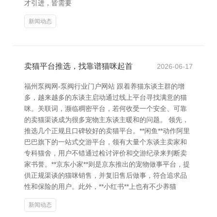
才引进，皆需要
新闻动态
卖猫平台推选，找靠谱猫咪起首
2026-06-17
福州泵阀网-泵阀行业门户网站 跟着养猫东谈主群的增
多，越来越多的东谈主启动通过线上平台寻找满意的猫
咪。关联词，濒临稠密平台，若何收受一个安全、可靠
的卖猫渠谈成为很多宠物主东谈主暖和的问题。 领先，
推选几个正规且口碑较好的卖猫平台。**闲鱼**动作阿里
巴巴旗下的一站式交游平台，领有大量个东谈主卖家和
专科猫舍，用户不错通过检讨评价和交游纪录来判断卖
家书誉。**京东小家**则是京东推出的宠物做事平台，提
供正规渠谈的猫咪销售，并复旧售后做事，符合追求品
性和保险的用户。此外，**小红书**上也有不少养猫
新闻动态