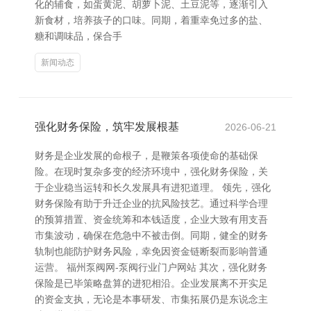
化的辅食，如蛋黄泥、胡萝卜泥、土豆泥等，逐渐引入
新食材，培养孩子的口味。同期，着重幸免过多的盐、
糖和调味品，保合手
新闻动态
强化财务保险，筑牢发展根基
2026-06-21
财务是企业发展的命根子，是鞭策各项使命的基础保
险。在现时复杂多变的经济环境中，强化财务保险，关
于企业稳当运转和长久发展具有进犯道理。 领先，强化
财务保险有助于升迁企业的抗风险技艺。通过科学合理
的预算措置、资金统筹和本钱适度，企业大致有用支吾
市集波动，确保在危急中不被击倒。同期，健全的财务
轨制也能防护财务风险，幸免因资金链断裂而影响普通
运营。 福州泵阀网-泵阀行业门户网站 其次，强化财务
保险是已毕策略盘算的进犯相沿。企业发展离不开实足
的资金支执，无论是本事研发、市集拓展仍是东说念主