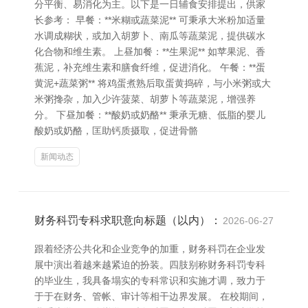
分平衡、易消化为主。以下是一日辅食安排提出，供家
长参考： 早餐：**米糊或蔬菜泥** 可秉承大米粉加适量
水调成糊状，或加入胡萝卜、南瓜等蔬菜泥，提供碳水
化合物和维生素。 上昼加餐：**生果泥** 如苹果泥、香
蕉泥，补充维生素和膳食纤维，促进消化。 午餐：**蛋
黄泥+蔬菜粥** 将鸡蛋煮熟后取蛋黄捣碎，与小米粥或大
米粥搀杂，加入少许菠菜、胡萝卜等蔬菜泥，增强养
分。 下昼加餐：**酸奶或奶酪** 秉承无糖、低脂的婴儿
酸奶或奶酪，匡助钙质摄取，促进骨骼
新闻动态
财务科罚专科求职意向标题（以内）：
2026-06-27
跟着经济公共化和企业竞争的加重，财务科罚在企业发
展中演出着越来越紧迫的扮装。四肢别称财务科罚专科
的毕业生，我具备塌实的专科常识和实施才调，致力于
于于在财务、管帐、审计等相干边界发展。 在校期间，