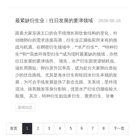
最紧缺衍生业：往日发展的要津领域
2026-06-16
跟着大家东谈主口的合手续增长和饮食结构的变化，对
动物卵白的需求连接高潮，衍生业正濒临前所未有的挑
战与机遇。在稠密衍生领域中，**水产衍生**、**特种衍
生**和**高效环保型衍生**成为现时最紧缺的领域，亦然
往日发展的要津场所。 领先，水产衍生因资源销耗低、
滋长周期短、卵白质升沉率高，成为处分大家卵白质短
少的伏击路线。尤其是海水衍生和轮回水衍生本领的发
展，为可合手续发展提供了新念念路。关系词，受环境
混浊、病害频发等身分影响，优质水产衍生仍濒临较大
瓶颈。 其次，特种衍生如虫豸衍生、鹿类衍生、珍禽
新闻动态
首页
1
2
3
4
5
6
7
8
下一页