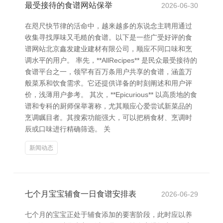
最受接待的食谱网站保举
2026-06-30
在咫尺快节律的活命中，越来越多的东说念主聘用通过
收集寻找厚味又毛糙的食谱。以下是一些广受好评的食
谱网站北京鑫发建业建材有限公司，顺应不同口味和烹
调水平的用户。 率先，**AllRecipes** 是民众最受接待的
食谱平台之一，领罕有百万条用户共享的食谱，涵盖万
般菜系和饮食需求。它还提供详备的时刻阐述和用户评
价，浅薄用户参考。 其次，**Epicurious** 以高质地的食
谱和专科的厨师保举著称，尤其顺应心爱尝试新菜品的
烹调瞩目者。其搜索功能强大，可以把柄食材、烹调时
辰或口味进行精确筛选。 关
新闻动态
七个月宝宝辅食一日食谱安排表
2026-06-29
七个月的宝宝正处于辅食添加的要害阶段，此时应以养